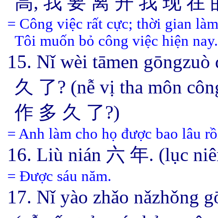
高, 我 要 离 开 我 现 在 
= Công việc rất cực; thời gian là
Tôi muốn bỏ công việc hiện nay.
15. Nǐ wèi tāmen gōngz
久 了? (nễ vị tha môn cô
作 多 久 了?)
= Anh làm cho họ được bao lâu rồ
16. Liù nián 六 年. (lục niê
= Được sáu năm.
17. Nǐ yào zhǎo nǎzhǒn