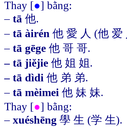
Thay
[
●
]
bằng:
–
t
ā
他.
–
t
ā
àirén
他
愛 人
(
他
爱
–
t
ā
gēge
他
哥 哥
.
–
t
ā
jiějie
他
姐 姐.
–
t
ā
dìdi
他
弟 弟.
–
t
ā
mèimei
他
妹 妹.
Thay
[
●
]
bằng:
–
xuéshēng
學 生 (学 生).