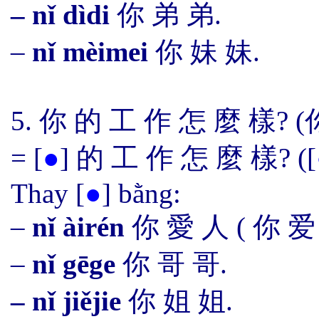
– nǐ dìdi
你 弟 弟.
–
nǐ mèimei
你 妹 妹.
5.
你 的 工 作 怎 麼 樣? (
=
[
●
]
的 工 作 怎 麼 樣? (
[
Thay
[
●
]
bằng:
–
nǐ àirén
你 愛 人
(
你 爱
–
nǐ gēge
你 哥 哥
.
– nǐ jiějie
你 姐 姐.