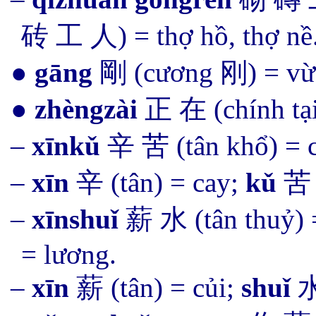
砖 工 人) = thợ hồ, thợ nề
●
gāng
剛 (cương
刚
) = v
●
zhèngzài
正 在 (
chính tạ
–
xīnkǔ
辛 苦 (tân khổ) = ca
–
xīn
辛 (
tân) = cay;
kǔ
苦 
–
xīnshuǐ
薪 水 (tân thuỷ)
= lương.
–
xīn
薪 (
tân
) = củi;
shuǐ
水