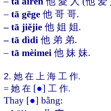
–
t
ā
àirén
他
愛 人
(
他
爱
–
t
ā
gēge
他
哥 哥
.
–
t
ā
jiějie
他
姐 姐.
–
t
ā
dìdi
他
弟 弟.
–
t
ā
mèimei
他
妹 妹.
2.
她
在 上 海 工 作.
[
●
]
= 她
在
工 作.
Thay
[
●
]
bằng: