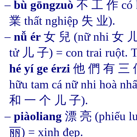
–
bù gōngzuò
不 工 作 có khi
業 thất nghiệp 失 业)
.
–
nǚ ér
女 兒
(nữ nhi 女 
tử 儿 子) = con trai ruột.
T
hé yí ge érzi
他 們 有 三 個
hữu tam cá nữ nhi hoà 
和 一 个 儿 子).
–
piàoliang
漂 亮
(
phiếu l
丽) =
xinh đẹp
.