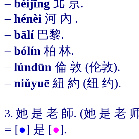
–
běijīng
北 京
.
–
hénèi
河 內 .
–
bālí
巴黎.
–
bólín
柏 林.
–
lúndūn
倫 敦 (伦敦).
–
niǔyuē
紐 約 (纽 约).
她 是 老 師
. (
她 是
老 师
3.
=
[
●
]
是
[
●
]
.