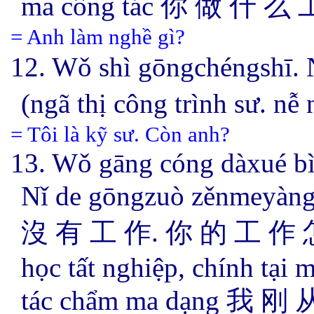
ma công tác 你 做 什 么 
= Anh làm nghề gì?
12.
Wǒ shì gōngchéngshī.
(ngã thị công trình sư.
= Tôi là kỹ sư. Còn anh?
13.
Wǒ gāng cóng dàxué bì
Nǐ de gōngzuò zěnmey
沒 有 工 作. 你 的 工 作 怎 麼
học tất nghiệp, chính tại 
tác chẩm ma dạng 我 