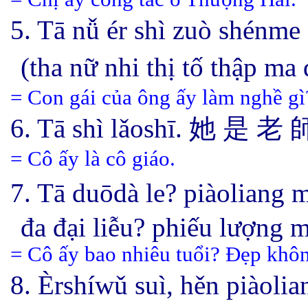
5.
Tā
nǚ ér
shì zuò shénme
(tha nữ nhi thị tố thập 
= Con gái của ông ấy làm nghề gì
6.
Tā shì lǎoshī.
她 是 老 
= Cô ấy là cô giáo.
7.
Tā
duōdà le
? piàoliang 
đa đại liễu
? phiếu lượng 
= Cô ấy bao nhiêu tuổi? Đẹp khô
8. Èrshíwǔ suì, hěn
piàol