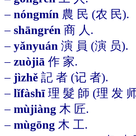
–
nóngmín
農 民 (农 民).
–
shāngrén
商 人.
–
yǎnyuán
演
員
(演 员).
–
zuòjiā
作 家.
–
jìzhě
記 者 (记 者).
–
lǐfàshī
理 髮 師 (理 发 师
–
mùjiàng
木 匠.
–
mùgōng
木 工.