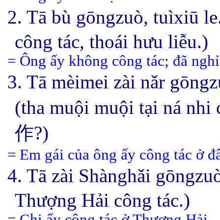
2. Tā bù gōngzuò, tuìxiū le
công tác, thoái hưu liễu.)
= Ông ấy không công tác; đã nghỉ
3. Tā
mèimei
zài nǎr gōng
(
tha
muội muội tại ná nhi
作?
)
=
Em gái của
ô
n
g ấy công tác ở đ
4. Tā zài Shànghǎi gōngzu
Thượng Hải công tác.)
= Chị ấy công tác ở Thượng Hải.