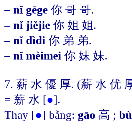
–
nǐ gēge
你 哥 哥
.
– nǐ jiějie
你 姐 姐.
– nǐ dìdi
你 弟 弟.
–
nǐ mèimei
你 妹 妹.
7. 薪 水 優 厚. (薪 水 优 厚
= 薪 水
[
●
]
.
Thay
[
●
]
bằng:
gāo
高 ;
bù