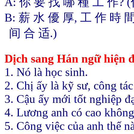
A: 你 要 找 哪 種 工 作? 
B: 薪 水 優 厚, 工 作 時 
间 合 适.)
Dịch sang Hán ngữ hiện đ
1
. Nó là học sinh.
2. Chị ấy là kỹ sư, công tác
3. Cậu ấy mới tốt nghiệp đạ
4. Lương anh có cao khôn
5. Công việc của anh thế n