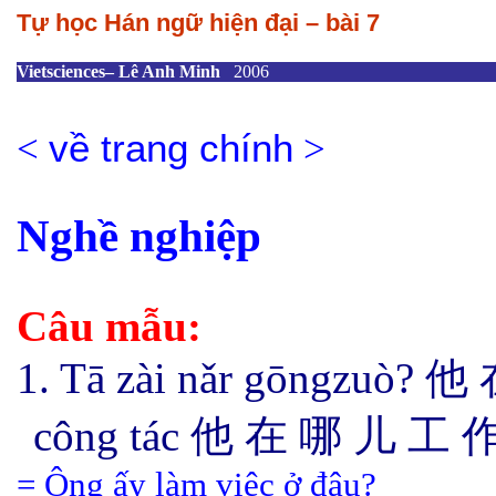
Tự học Hán ngữ hiện đại – bài 7
Vietsciences– Lê Anh Minh
2006
<
về trang chính
>
Nghề nghiệp
Câu mẫu:
1. Tā zài nǎr gōngzuò?
他 
công tác
他 在
哪 儿 工 作
= Ông ấy làm việc ở đâu?