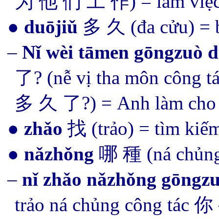
为 他 们 工 作) = làm việc 
●
duōjiǔ
多 久 (đa cửu) = b
–
Nǐ wèi tāmen gōngzuò d
了? (nễ vị tha môn công
多 久 了?) = Anh làm cho h
●
zhǎo
找 (trảo) = tìm kiế
●
nǎzhǒng
哪 種 (ná chủn
–
nǐ
zhǎo nǎzhǒng gōngz
trảo ná chủng công tá