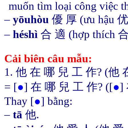
muốn tìm loại công việc t
–
yōuhòu
優 厚 (ưu hậu 优 厚
–
héshì
合 適 (hợp thích 
Cải biên câu mẫu:
1.
他 在 哪
兒
工 作? (他
=
[
●
]
在 哪
兒
工 作? (
[
●
]
Thay
[
●
]
bằng:
–
t
ā
他.