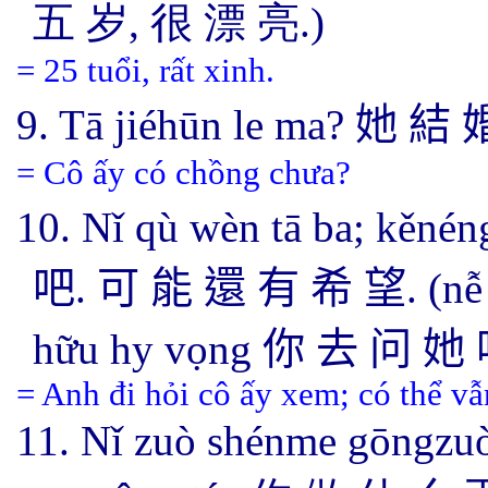
五 岁, 很 漂 亮.)
= 25 tuổi, rất xinh.
9.
Tā jiéhūn le ma?
她 結 
= Cô ấy có chồng chưa?
10.
Nǐ qù wèn tā ba; kěnén
吧
.
可 能 還 有 希 望
.
(nễ
hữu hy vọng
你 去 问
她 
= Anh đi hỏi cô ấy xem; có thể v
11. Nǐ zuò shénme gōngz