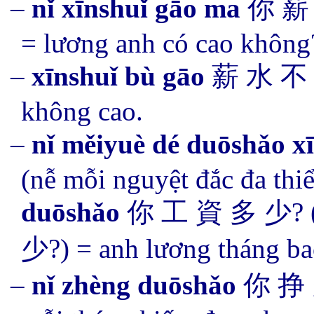
–
nǐ
xīnshuǐ gāo ma
你
薪 
= lương anh có cao không
–
xīnshuǐ bù gāo
薪 水 不 
không cao.
–
nǐ měiyuè dé duōshǎo x
(nễ mỗi nguyệt đắc đa thi
duōshǎo
你 工 資 多 少? (n
少?) = anh lương tháng ba
–
nǐ zhèng duōshǎo
你 挣 多