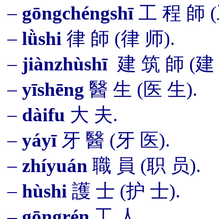
–
gōngchéngshī
工 程 師 (
–
lǜshi
律
師
(律 师).
–
jiànzhù
shī
建 筑
師
(建 
–
y
ī
sh
ēng
醫 生 (医 生).
–
dàifu
大 夫.
–
yáyī
牙 醫 (
牙 医
).
–
zhíyuán
職 員 (职 员).
–
hùshi
護 士 (护 士).
– gōngrén
工 人.