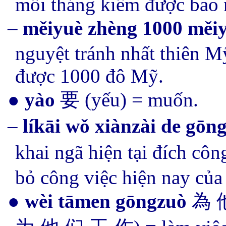
mỗi tháng kiếm được bao 
–
měiyuè
zhèng 1000
měi
nguyệt tránh nhất thiên 
được 1000 đô Mỹ.
●
yào
要 (
yếu
) = muốn.
–
líkāi wǒ xiànzài de gōn
khai ngã hiện tại đích côn
bỏ công việc hiện nay của 
●
wèi tāmen gōngzuò
為 他 