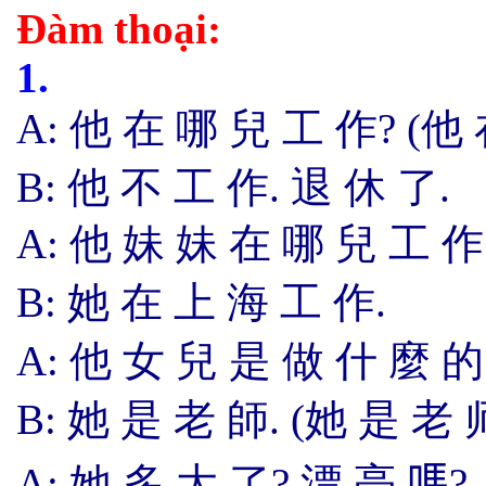
Đàm thoại:
1.
A:
他 在 哪
兒
工 作? (他
B
:
他 不 工 作. 退 休 了.
A
:
他
妹 妹
在
哪
兒
工 作
B: 她
在 上 海 工 作.
A
:
他
女 兒
是 做 什 麼 的
B: 她 是 老 師
. (
她 是
老 师
A
:
她
多 大 了
?
漂 亮
嗎
?