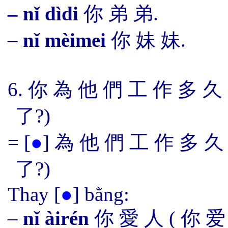
– nǐ dìdi
你 弟 弟.
–
nǐ mèimei
你 妹 妹.
6. 你 為 他 們 工 作 多 久
了?)
=
[
●
]
為 他 們 工 作 多 久 
了?)
Thay
[
●
]
bằng:
–
nǐ àirén
你 愛 人
(
你 爱