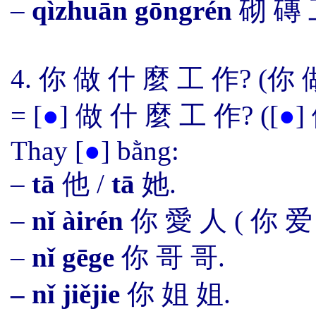
–
qìzhuān gōngrén
砌 磚 
4. 你 做 什 麼 工 作? (你 
=
[
●
]
做 什 麼 工 作? (
[
●
]
Thay
[
●
]
bằng:
–
t
ā
他
/
t
ā
她.
–
nǐ àirén
你 愛 人
(
你 爱
–
nǐ gēge
你 哥 哥
.
– nǐ jiějie
你 姐 姐.