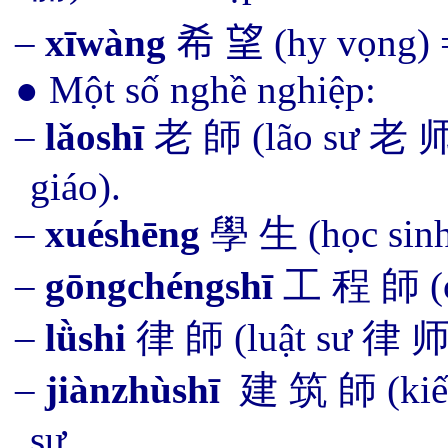
–
xīwàng
希 望
(hy vọng) 
● Một số nghề nghiệp:
–
lǎoshī
老 師
(lão sư 老 师)
giáo).
–
xuéshēng
學 生 (học sinh
–
gōngchéngshī
工 程 師 (c
–
lǜshi
律
師
(luật sư
律 
–
jiànzhù
shī
建 筑
師
(kiế
sư.