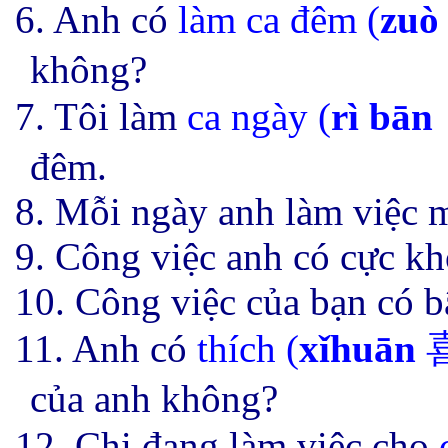
6. Anh có
làm ca đêm (
zuò
không?
7. Tôi làm
ca ngày (
rì bān
đêm.
8. Mỗi ngày anh làm việc 
9. Công việc anh có cực k
10. Công việc của bạn có 
11. Anh có
thích (
xǐhuān
喜
của anh không?
12. Chị đang làm việc cho