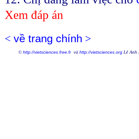
Xem đáp án
<
về trang chính
>
©
http://vi
et
sciences.free.fr
và
http://vietsciences.
org
Lê Anh