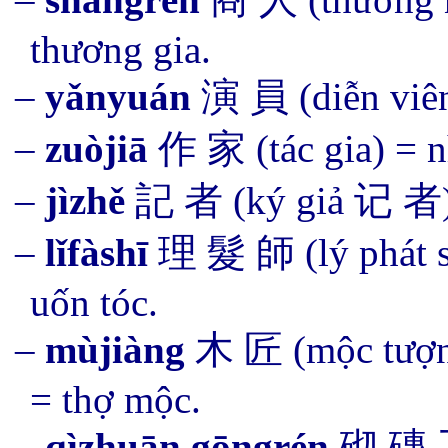
thương gia.
–
yǎnyuán
演
員
(diễn viê
–
zuòjiā
作 家 (tác gia) = n
–
jìzhě
記 者 (ký giả 记 者) 
–
lǐfàshī
理 髮 師 (lý phát s
uốn tóc.
–
mùjiàng
木 匠 (mộc tượ
= thợ mộc.
–
qìzhu
ā
n
gōngrén
砌 磚 工