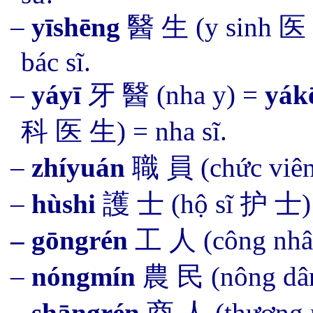
–
y
ī
sh
ēng
醫 生 (y sinh 医
bác sĩ.
–
yáyī
牙
醫
(nha y) =
yák
科 医 生) = nha sĩ.
–
zhíyuán
職 員 (chức viên
–
hùshi
護 士 (hộ sĩ 护 士) =
– gōngrén
工 人 (công nhân
–
nóngmín
農 民 (nông dân
–
shāngrén
商 人 (thương n