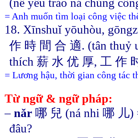
(nễ yếu trảo ná chủng 
= Anh muốn tìm loại công việc th
18. Xīnshuǐ yōuhòu, gōng
作 時 間 合 適. (tân thuỷ ưu
thích 薪 水 优 厚, 工 作 
= Lương hậu, thời gian công tác t
Từ ngữ & ngữ pháp:
–
nǎr
哪
兒
(
ná nhi 哪 儿
)
đâu?