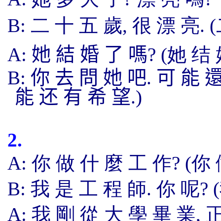
B:
二 十 五 歲, 很 漂 亮. (
A:
她 結 婚 了 嗎
? (
她 结 
B:
你 去 問 她 吧
.
可 能 還
能 还
有 希 望
.
)
2.
A: 你 做 什 麼 工 作? (你
B:
我 是 工 程 師. 你 呢? 
A:
我 剛 從 大 學 畢 業, 