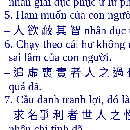
nhân giai dục phục ư lư phú
5. Ham muốn của con người 
–
人 欲
蔽 其 智
nhân dục t
6. Chạy theo cái hư không 
sai lầm của con người.
–
追 虛
喪 實 者 人 之 過
quá dã.
7. Cầu danh tranh lợi, đó l
–
求 名爭 利 者 世 人 之 
nhân chi tính dã.