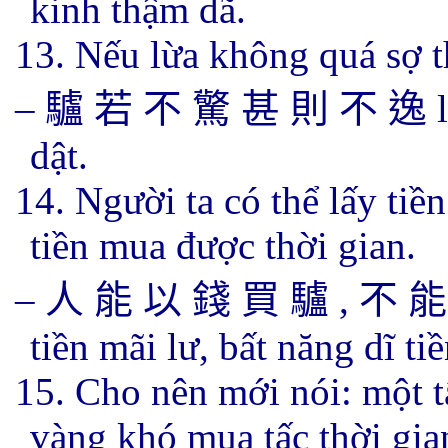
kinh thậm dã.
13. Nếu lừa không quá sợ t
–
驢 若
不 驚 甚 則 不 逸
l
dật.
14. Người ta có thể lấy ti
tiền mua được thời gian.
–
人 能
以 錢 買 驢
,
不 能
tiền mãi lư, bất năng dĩ t
15. Cho nên mới nói: một tấ
vàng khó mua tấc thời gia