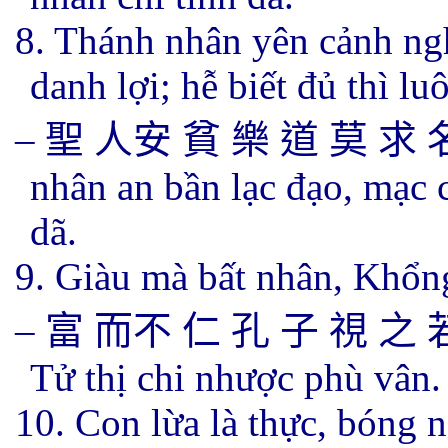
8. Thánh nhân yên cảnh ng
danh lợi; hễ biết đủ thì lu
–
聖 人安 貧 樂 道 莫 求 
nhân an bần lạc đạo, mạc c
dã.
9. Giàu mà bất nhân, Khổn
–
富 而不 仁 孔 子 視 之 
Tử thị chi nhược phù vân.
10. Con lừa là thực, bóng n