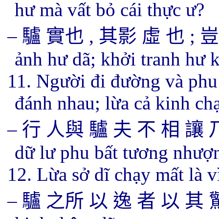
hư mà vất bỏ cái thực ư?
–
驢 實也
,
其影 虛 也
;
豈
ảnh hư dã; khởi tranh hư k
11. Người đi đường và phu
đánh nhau; lừa cả kinh ch
–
行 人與 驢 夫 不 相 讓 
dữ lư phu bất tương nhượng
12. Lừa sở dĩ chạy mất là v
–
驢 之所 以 逸 者 以 其 