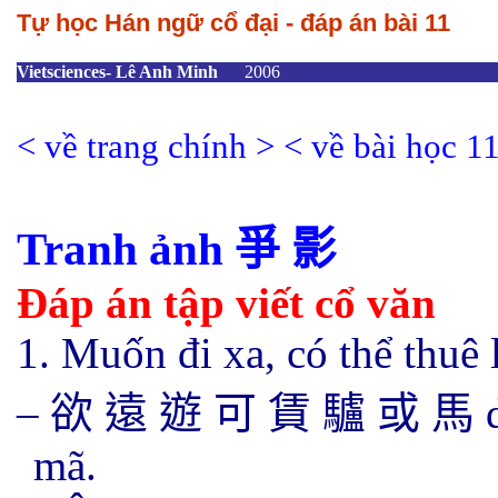
Tự học Hán ngữ cổ đại - đáp án bài 11
Vietsciences- Lê Anh Minh
2006
<
về trang chính
>
<
về bài học 1
Tranh ảnh
爭 影
Đáp án tập viết cổ văn
1. Muốn đi xa, có thể thuê 
–
欲 遠
遊 可 賃 驢 或 馬
mã.