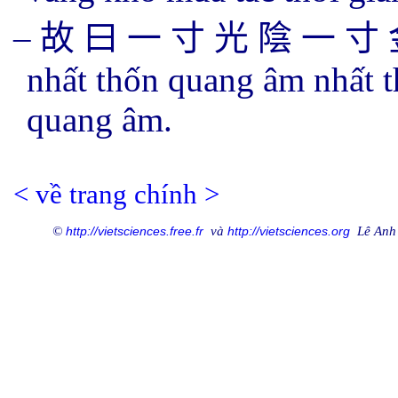
–
故 曰 一 寸 光 陰 一 寸 
nhất thốn quang âm nhất 
quang âm.
<
về trang chính
>
©
http://vi
et
sciences.free.fr
và
http://vietsciences.
org
Lê Anh