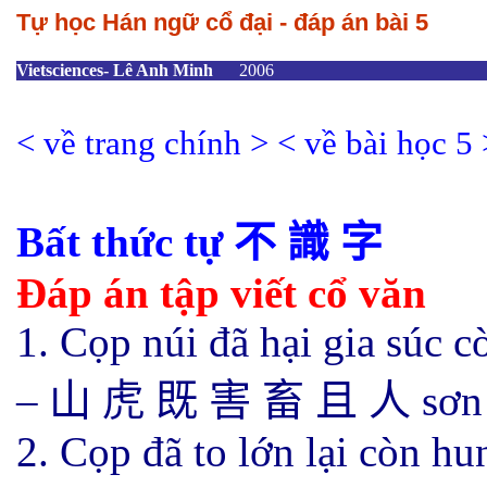
Tự học Hán ngữ cổ đại - đáp án bài 5
Vietsciences- Lê Anh Minh
2006
<
về trang chính
>
<
về bài học
5
Bất thức tự
不 識
字
Đáp án tập viết cổ văn
1. Cọp núi đã hại gia súc c
–
山 虎 既 害 畜 且 人
sơn
2. Cọp đã to lớn lại còn hu