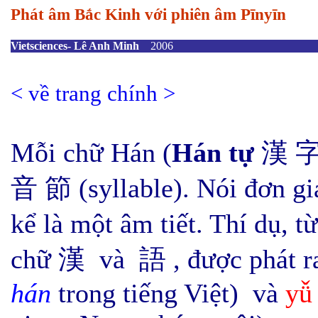
Phát âm Bắc Kinh với phiên âm Pīnyīn
Vietsciences- Lê Anh Minh
2006
<
về trang chính
>
Mỗi chữ Hán (
Hán tự
漢 字)
音 節 (syllable). Nói đơn giả
kể là một âm tiết. Thí dụ, 
chữ 漢 và 語 , được phát ra
hán
trong tiếng Việt) và
yǚ