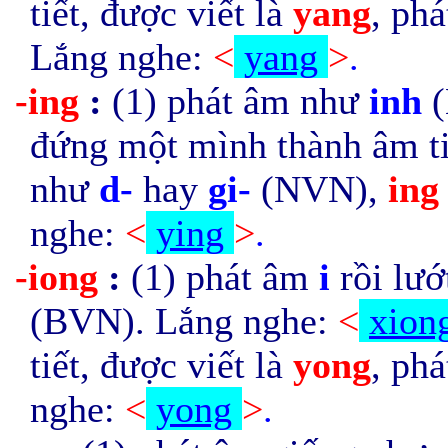
tiết, được viết là
yang
, ph
Lắng nghe:
<
yang
>
.
-ing
:
(1) phát âm như
inh
(
đứng một mình thành âm ti
như
d-
hay
gi-
(NVN),
in
nghe:
<
ying
>
.
-iong
:
(1) phát âm
i
rồi lư
(BVN). Lắng nghe:
<
xion
tiết, được viết là
yong
, ph
nghe:
<
yong
>
.