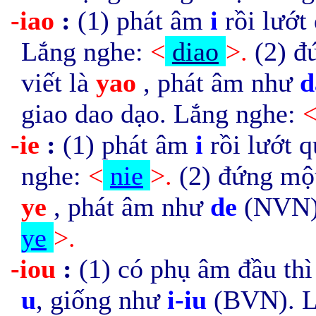
-iao
:
(1) phát âm
i
rồi lướt
Lắng nghe:
<
diao
>.
(2) đ
viết là
yao
, phát âm như
d
giao dao dạo. Lắng nghe:
-ie
:
(1) phát âm
i
rồi lướt 
nghe:
<
nie
>.
(2) đứng một
ye
, phát âm như
de
(NVN).
ye
>.
-iou
:
(1) có phụ âm đầu thì
u
, giống như
i-iu
(BVN). L