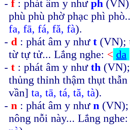
-
f
: phát âm y như
ph
(VN);
phù phù phờ phạc phì phò.
fa,
f
ā, fá, fă, fà
).
-
d
: phát âm y như
t
(VN); t
từ tự tử... Lắng nghe:
<
da
-
t
: phát âm y như
th
(VN); 
thủng thỉnh thậm thụt thẫn
vần]
ta,
t
ā, tá, tă, tà
).
-
n
: phát âm y như
n
(VN); 
nông nỗi này... Lắng nghe