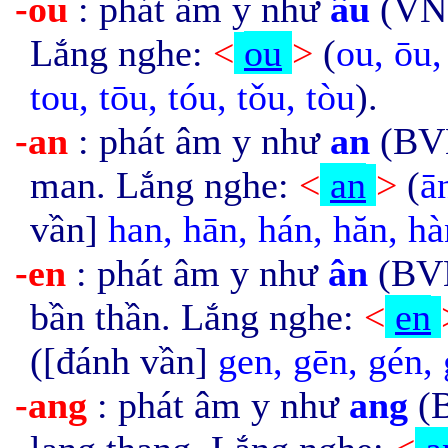
-ou
: phát âm y như
âu
(VN)
Lắng nghe:
<
ou
>
(
ou, ōu,
tou, tōu, tóu, tǒu, tòu
).
-an
: phát âm y như
an
(BVN
man. Lắng nghe:
<
an
>
(
ā
vần]
han, hān, hán, hăn, hà
-en
: phát âm y như
ân
(BVN
bần thần. Lắng nghe:
<
en
([đánh vần]
gen, g
ēn, gén,
-ang
: phát âm y như
ang
(