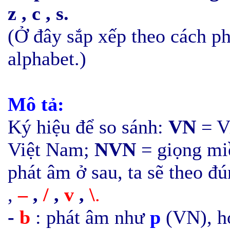
z , c , s.
(Ở đây sắp xếp theo cách ph
alphabet.)
Mô tả:
Ký hiệu để so sánh:
VN
= V
Việt Nam;
NVN
= giọng mi
phát âm ở sau, ta sẽ theo đú
,
–
,
/
,
v
,
\
.
-
b
: phát âm như
p
(VN), h