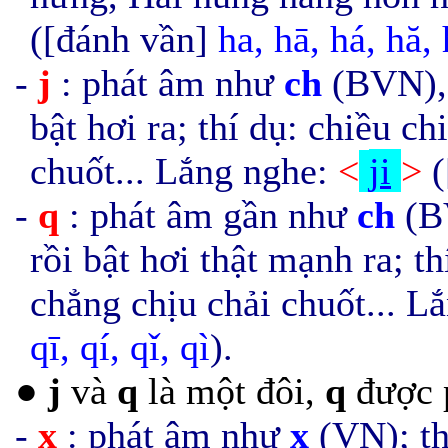
([đánh vần]
ha,
h
ā, há, hă,
-
j
: phát âm như
ch
(BVN), 
bật hơi ra; thí dụ: chiều c
chuốt... Lắng nghe:
<
ji
>
-
q
: phát âm gần như
ch
(BV
rồi bật hơi thật mạnh ra; t
chẳng chịu chải chuốt... L
qī, qí, qǐ, qì
).
●
j
và
q
là một đôi,
q
được 
-
x
: phát âm như
x
(VN); th