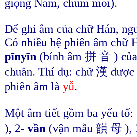
giọng Nam, chúm môi).
Để ghi âm của chữ Hán, ngư
Có nhiều hệ phiên âm chữ 
pīny
ī
n
(bính âm 拼 音 ) của 
chuẩn. Thí dụ:
chữ 漢 được 
phiên âm là
yǚ
.
Một âm tiết gồm ba yếu tố:
), 2-
vần
(vận mẫu 韻 母 ), 