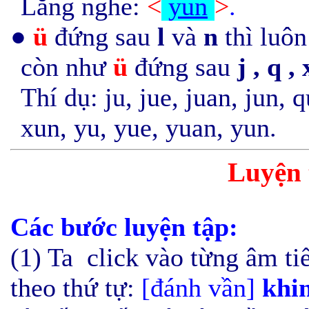
Lắng nghe:
<
yun
>
.
●
ü
đứng sau
l
và
n
thì luôn
còn như
ü
đứng sau
j , q ,
Thí dụ: ju, jue, juan, jun, 
xun, yu, yue, yuan, yun.
Luyện 
Các bước luyện tập:
(1) Ta click vào từng âm ti
theo
thứ tự:
[đánh vần]
khi