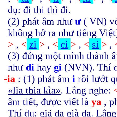
dụ: đi thi thì đi.
(2) phát âm như
ư
( VN) vớ
không hở ra như tiếng Việt
>
,
<
zi
>
,
<
ci
>
,
<
si
>
,
(3) đứng một mình thành âm
như
di
hay
gi
(NVN). Thí d
-ia
: (1) phát âm
i
rồi lướt 
«lia thia kìa»
. Lắng nghe:
âm tiết, được viết là
ya
, 
Thí dụ: giả da già dạ. Lắn