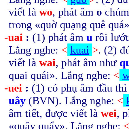
viết là
wo
, phát âm
o
chúm
trong «quờ quạng quê quá
-uai
:
(1) phát âm
u
rồi lướ
Lắng nghe:
<
kuai
>
. (2) 
viết là
wai
, phát âm như
q
quai quái». Lắng nghe:
<
w
-uei
:
(1)
có phụ âm đầu thì 
uây
(BVN). Lắng nghe:
<
âm tiết, được viết là
wei
, 
«quây quẩy». Lắng nghe: