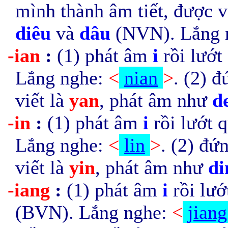
mình thành âm tiết, được v
diêu
và
dâu
(NVN).
Lắng 
-ian
:
(1) phát âm
i
rồi lướ
Lắng nghe:
<
nian
>
. (2) 
viết là
yan
, phát âm như
d
-in
:
(1) phát âm
i
rồi lướt 
Lắng nghe:
<
lin
>
. (2) đứ
viết là
yin
, phát âm như
di
-iang
:
(1) phát âm
i
rồi lư
(BVN). Lắng nghe:
<
j
iang