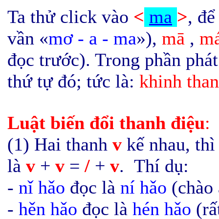
Ta thử click vào
<
ma
>
, để
vần
«
mơ - a - ma
»),
mā
,
m
đọc trước). Trong phần phát
thứ tự đó; tức là:
khinh tha
Luật
biến
đổi
thanh điệu
:
(1)
Hai thanh
v
kế nhau, thì
là
v
+
v
=
/
+
v
.
Thí dụ:
-
n
ǐ
hǎo
đọc là
ní hǎo
(chào 
-
hěn
hǎo
đọc là
hén
hǎo
(rấ