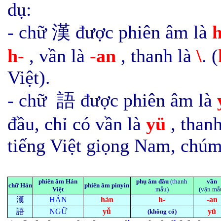
dụ:
- chữ 漢 được phiên âm là
h-
, vần là
-an
, thanh là
\
. (
Việt
).
- chữ
語 được phiên âm là
đầu, chỉ có vần là
yü
, than
tiếng Việt giọng Nam, chúm
phiên âm Hán
phụ âm đầu
(thanh
vần
chữ Hán
phiên âm pinyin
Việt
mẫu)
(vận mẫ
漢
HÁN
hàn
h-
-an
語
NGỮ
yǚ
yü
(không có)