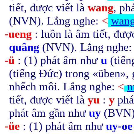
tiết, được viết là
wang
, ph
(NVN). Lắng nghe:
<
wan
-ueng
: luôn là âm tiết, đượ
quâng
(NVN).
Lắng nghe
-ü
: (1) phát âm như
u
(tiến
(tiếng Đức)
trong «üben»,
nhếch môi
.
Lắng nghe:
<
n
tiết, được viết là
yu
:
y
ph
phát âm gần như
uy
(BVN
-üe
: (1) phát âm như
uy-oe