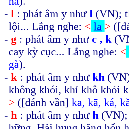
nà
).
-
l
: phát âm y như
l
(VN); th
lội... Lắng nghe:
<
la
>
([đ
-
g
: phát âm y như
c , k
(VN
cay kỳ cục... Lắng nghe:
<
gà
).
-
k
: phát âm y như
kh
(VN);
không khói, khỉ khô khỏi k
>
([đánh vần]
ka, k
ā, ká, k
-
h
: phát âm y như
h
(VN); 
hững, Hải hung hăng hổn h