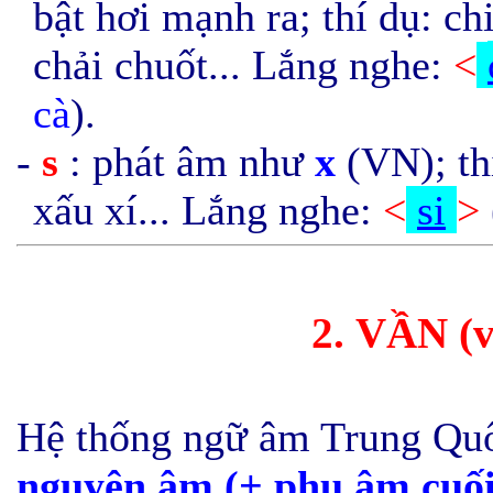
bật hơi mạnh ra; thí dụ: c
chải chuốt... Lắng nghe:
<
cà
).
-
s
: phát âm như
x
(VN); th
xấu xí... Lắng nghe:
<
si
>
2.
VẦN
(
Hệ thống ngữ âm Trung Quố
nguyên âm (+ phụ âm cuối