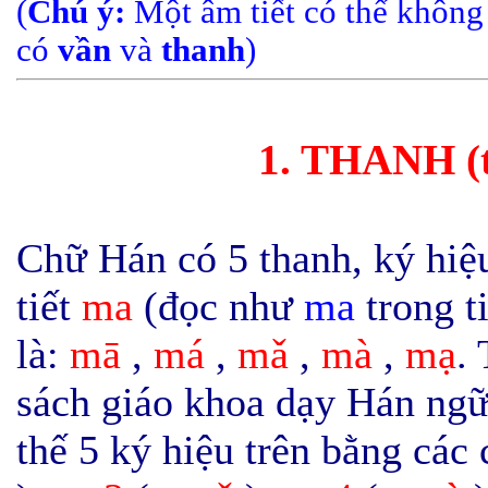
(
Chú ý:
Một âm tiết có thể khôn
có
vần
và
thanh
)
1. THANH (
Chữ Hán có 5 thanh, ký hiệ
tiết
ma
(đọc như
ma
trong t
là:
mā
,
má
,
mǎ
,
mà
,
mạ
.
sách giáo khoa dạy Hán ngữ,
thế 5 ký hiệu trên bằng các