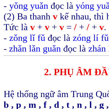
-
yǒng
yu
ǎ
n
đọc là
yóng
yu
(2) B
a thanh
v
kế nhau, thì
Tức là
v
+
v
+
v
=
/
+
/
+
v
-
z
ǒ
ng l
ǐ
fǔ
đọc là
zóng lí
fǔ
-
zh
ǎ
n l
ǎ
n gu
ǎ
n
đọc là
zhán 
2. PHỤ ÂM ĐẦ
Hệ thống ngữ âm Trung Quố
b , p , m , f , d , t , n , l , g 