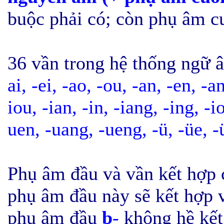
buộc phải có; còn phụ âm cu
36 vần trong hệ thống ngữ 
ai, -ei, -ao, -ou, -an, -en, -an
iou, -ian, -in, -iang, -ing, -i
uen, -uang, -ueng, -ü,
-üe, -
Phụ âm đầu và vần kết hợp 
phụ âm đầu này sẽ kết hợp vớ
phụ âm đầu
b
-
không hề kết