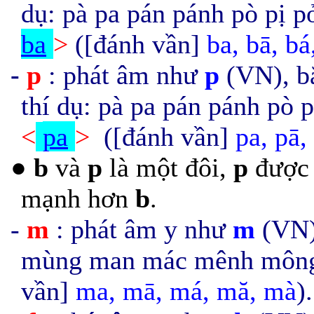
dụ: pà pa pán pánh pò pị p
ba
>
([đánh vần]
ba,
bā, bá
-
p
: phát âm như
p
(VN), bặ
thí dụ: pà pa pán pánh pò 
<
pa
>
([đánh vần]
pa,
pā,
●
b
và
p
là một đôi,
p
được 
mạnh hơn
b
.
-
m
: phát âm y như
m
(VN)
mùng man mác mênh mông.
vần]
ma,
mā, má, mă, mà
).