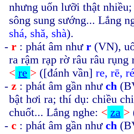
nhưng uốn lưỡi thật nhiều;
sông sung sướng... Lắng n
shá, shă, shà
).
-
r
: phát âm như
r
(VN), uốn
ra rậm rạp rờ râu râu rụng 
<
re
>
([đánh vần]
re, rē, ré
-
z
: phát âm gần như
ch
(BV
bật hơi ra; thí dụ: chiều c
chuốt... Lắng nghe:
<
za
>
-
c
: phát âm gần như
ch
(BV