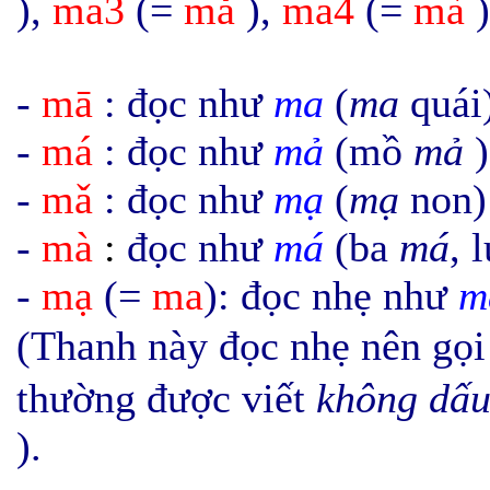
),
ma3
(=
mǎ
),
ma4
(=
mà
)
-
mā
: đọc như
ma
(
ma
quái)
-
má
: đọc như
mả
(mồ
mả
-
mǎ
: đọc như
mạ
(
mạ
non)
-
mà
:
đọc như
má
(ba
má
, 
-
mạ
(=
ma
): đọc nhẹ như
m
(Thanh này đọc nhẹ nên gọi
thường được viết
không dấ
).