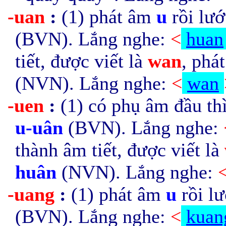
-uan
:
(1) phát âm
u
rồi lư
(BVN). Lắng nghe:
<
huan
tiết, được viết là
wan
, phá
(NVN). Lắng nghe:
<
wan
-uen
:
(1)
có phụ âm đầu thì
u-uân
(BVN). Lắng nghe:
thành âm tiết, được viết là
huân
(NVN). Lắng nghe:
-uang
:
(1) phát âm
u
rồi l
(BVN). Lắng nghe:
<
kuan