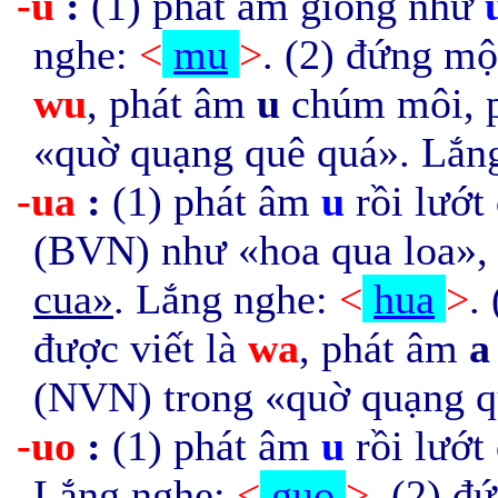
-u
:
(1) phát âm giống như
nghe:
<
mu
>
. (2) đứng mộ
wu
, phát âm
u
chúm môi, 
«quờ quạng
quê quá
». Lắn
-ua
:
(1) phát âm
u
rồi lướt
(BVN) như «hoa qua loa»
cua»
. Lắng nghe:
<
hua
>
.
được viết là
wa
, phát âm
(NVN) trong «quờ quạng q
-uo
:
(1) phát âm
u
rồi lướt
Lắng nghe:
<
guo
>
. (2) đ