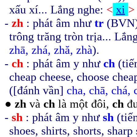
xấu xí... Lắng nghe:
<
xi
>
-
zh
: phát âm như
tr
(BVN); 
trông trăng tròn trịa... Lắ
zh
ā, zhá, zhă, zhà
).
-
ch
: phát âm y như
ch
(tiế
cheap cheese, choose chea
([đánh vần]
cha,
ch
ā, chá, 
●
zh
và
ch
là một đôi,
ch
đư
-
sh
: phát âm y như
sh
(tiế
shoes, shirts, shorts, shar