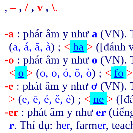
,
–
,
/
,
v
,
\
.
-a
:
phát âm y như
a
(VN). T
(
ā, á, ă, à
) ;
<
ba
>
([đánh 
-o
: phát âm y như
o
(VN). 
<
o
>
(
o, ō, ó, ǒ, ò
) ;
<
fo
-e
: phát âm y như
ơ
(VN). 
>
(
e, ē, é, ě, è
) ;
<
ne
>
([đ
-er
: phát âm y như
er
(tiến
r
. Thí dụ: h
er
, farm
er
, teac