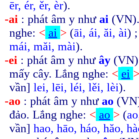
ēr, ér, ěr, èr
).
-ai
: phát âm y như
ai
(VN).
nghe:
<
ai
>
(
āi, ái, ăi, ài
) 
mái, măi, mài
).
-ei
: phát âm y như
ây
(VN).
mấy cây. Lắng nghe:
<
ei
vần]
lei,
lēi, léi, lěi, lè
i
).
-ao
: phát âm y như
ao
(VN)
đảo. Lắng nghe:
<
ao
>
(
ao
vần]
hao, hāo, háo, hăo, hà