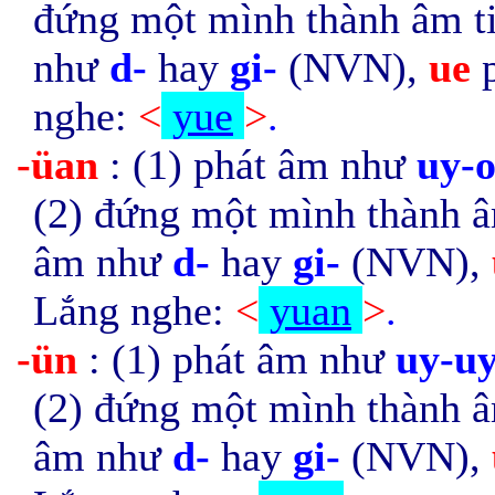
đứng một mình thành âm ti
như
d-
hay
gi-
(NVN),
ue
nghe:
<
yue
>
.
-üan
: (1) phát âm như
uy-
(2) đứng một mình thành âm
âm như
d-
hay
gi-
(NVN),
Lắng nghe:
<
yuan
>
.
-ün
: (1) phát âm như
uy-u
(2) đứng một mình thành âm
âm như
d-
hay
gi-
(NVN),