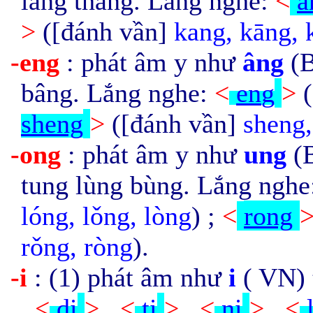
lang thang. Lắng nghe:
<
a
>
([đánh vần]
kang, kāng, 
-eng
: phát âm y như
âng
(
bâng. Lắng nghe:
<
en
g
>
(
sheng
>
([đánh vần]
sheng
-ong
: phát âm y như
ung
(
tung lùng bùng. Lắng ngh
lóng, lǒng, lò
ng
) ;
<
rong
rǒng, rò
ng
).
-i
: (1) phát âm như
i
( VN) 
,
<
di
>
,
<
ti
>
,
<
ni
>
,
<