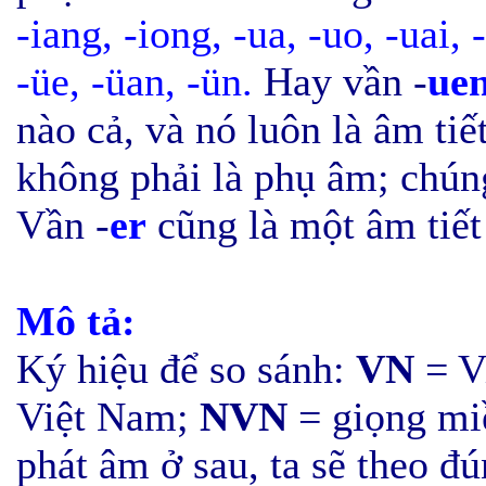
-iang, -iong, -ua, -uo, -uai, 
-üe,
-üan,
-ün.
Hay vần -
ue
nào cả, và nó luôn là âm tiế
không phải là phụ âm; chún
Vần -
er
cũng là một âm tiết
Mô tả:
Ký hiệu để so sánh:
VN
= V
Việt Nam;
NVN
= giọng mi
phát âm ở sau, ta sẽ theo đú